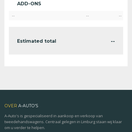
ADD-ONS
--
--
--
--
Estimated total
OVER
A-AUTO’S
A-Auto's is gespecialiseerd in aankoop en verkoop van
tweedehandswagens. Centraal gelegen in Limburg staan wij klaar
om u verder te helpen.