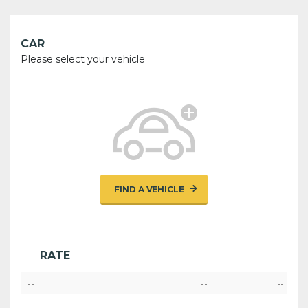
CAR
Please select your vehicle
FIND A VEHICLE
RATE
--
--
--