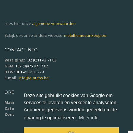
Lees hier onze
algemene voorwaarden
Bekijk ook onze andere website:
mobilhomeaankoop.be
CONTACT INFO
Vestiging:
+32 (0)11 43 71 83
GSM:
+32 (0)475 97 17 62
BTW:
BE 0450.683.279
E-mail:
info@a-autos.be
OPENINGSUREN
Deze site gebruikt cookies van Google om
Maandag - vrijdag:
9u00 - 18u00
services te leveren en verkeer te analyseren.
Zaterdag:
10u00 - 16u00
Anonieme gegevens worden gedeeld om de
Zondag:
op afspraak
ervaring te optimaliseren.
Meer info