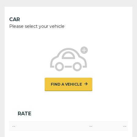
CAR
Please select your vehicle
FIND A VEHICLE
RATE
--
--
--