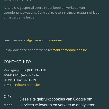
A-Auto's is gespecialiseerd in aankoop en verkoop van
tweedehandswagens. Centraal gelegen in Limburg staan wij klaar
om u verder te helpen.
Lees hier onze
algemene voorwaarden
Bekijk ook onze andere website:
mobilhomeaankoop.be
CONTACT INFO
Vestiging:
+32 (0)11 43 71 83
GSM:
+32 (0)475 97 17 62
BTW:
BE 0450.683.279
E-mail:
info@a-autos.be
OPENINGSUREN
Deze site gebruikt cookies van Google om
Maandag - vrijdag:
9u00 - 18u00
services te leveren en verkeer te analyseren.