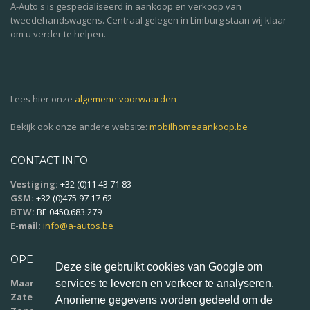
A-Auto's is gespecialiseerd in aankoop en verkoop van
tweedehandswagens. Centraal gelegen in Limburg staan wij klaar
om u verder te helpen.
Lees hier onze
algemene voorwaarden
Bekijk ook onze andere website:
mobilhomeaankoop.be
CONTACT INFO
Vestiging:
+32 (0)11 43 71 83
GSM:
+32 (0)475 97 17 62
BTW:
BE 0450.683.279
E-mail:
info@a-autos.be
OPENINGSUREN
Deze site gebruikt cookies van Google om
Maandag - vrijdag:
9u00 - 18u00
services te leveren en verkeer te analyseren.
Zaterdag:
10u00 - 16u00
Anonieme gegevens worden gedeeld om de