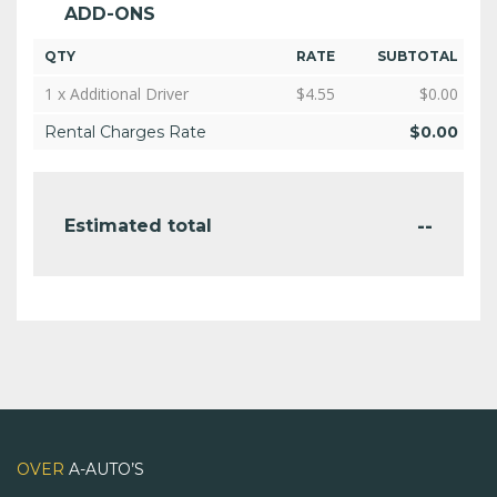
ADD-ONS
QTY
RATE
SUBTOTAL
1 x Additional Driver
$
4.55
$
0.00
Rental Charges Rate
$
0.00
--
Estimated total
OVER
A-AUTO’S