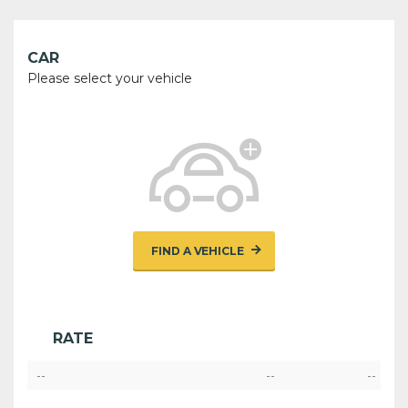
CAR
Please select your vehicle
FIND A VEHICLE
RATE
--
--
--