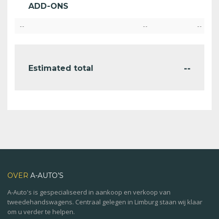
ADD-ONS
--
--
--
--
Estimated total
OVER
A-AUTO’S
A-Auto's is gespecialiseerd in aankoop en verkoop van
tweedehandswagens. Centraal gelegen in Limburg staan wij klaar
om u verder te helpen.