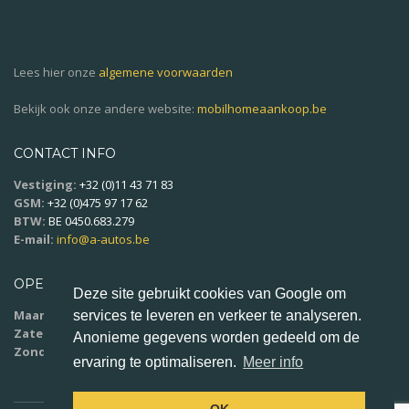
Lees hier onze
algemene voorwaarden
Bekijk ook onze andere website:
mobilhomeaankoop.be
CONTACT INFO
Vestiging:
+32 (0)11 43 71 83
GSM:
+32 (0)475 97 17 62
BTW:
BE 0450.683.279
E-mail:
info@a-autos.be
OPENINGSUREN
Deze site gebruikt cookies van Google om
Maandag - vrijdag:
9u00 - 18u00
services te leveren en verkeer te analyseren.
Zaterdag:
10u00 - 16u00
Anonieme gegevens worden gedeeld om de
Zondag:
op afspraak
ervaring te optimaliseren.
Meer info