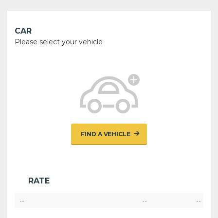
CAR
Please select your vehicle
FIND A VEHICLE
RATE
--
--
--