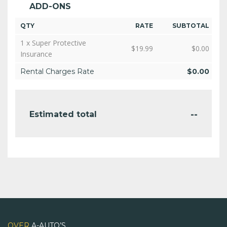
ADD-ONS
QTY
RATE
SUBTOTAL
1 x Super Protective
$
19.99
$
0.00
Insurance
Rental Charges Rate
$
0.00
--
Estimated total
OVER
A-AUTO’S