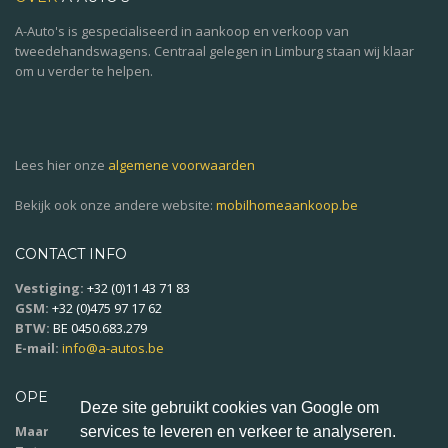
A-Auto's is gespecialiseerd in aankoop en verkoop van
tweedehandswagens. Centraal gelegen in Limburg staan wij klaar
om u verder te helpen.
Lees hier onze
algemene voorwaarden
Bekijk ook onze andere website:
mobilhomeaankoop.be
CONTACT INFO
Vestiging:
+32 (0)11 43 71 83
GSM:
+32 (0)475 97 17 62
BTW:
BE 0450.683.279
E-mail:
info@a-autos.be
OPENINGSUREN
Deze site gebruikt cookies van Google om
Maandag - vrijdag:
9u00 - 18u00
services te leveren en verkeer te analyseren.