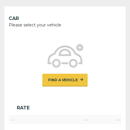
CAR
Please select your vehicle
FIND A VEHICLE
RATE
--
--
--