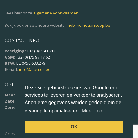
Lees hier onze
algemene voorwaarden
Bekijk ook onze andere website:
mobilhomeaankoop.be
CONTACT INFO
Vestiging:
+32 (0)11 43 71 83
GSM:
+32 (0)475 97 17 62
BTW:
BE 0450.683.279
E-mail:
info@a-autos.be
OPENINGSUREN
Deze site gebruikt cookies van Google om
Maandag - vrijdag:
9u00 - 18u00
services te leveren en verkeer te analyseren.
Zaterdag:
10u00 - 16u00
Anonieme gegevens worden gedeeld om de
Zondag:
op afspraak
ervaring te optimaliseren.
Meer info
OK
Copyright ©
2023 A-Autos BVBA