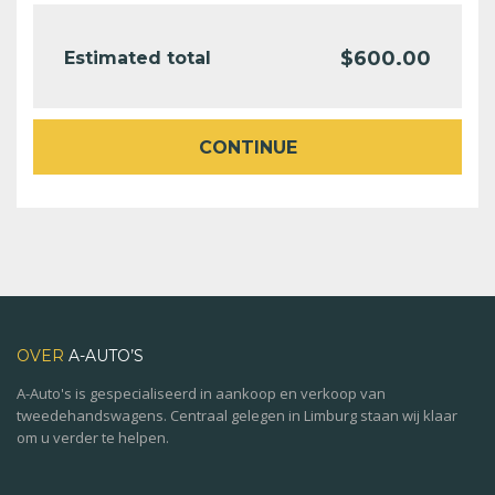
$
600.00
Estimated total
CONTINUE
OVER
A-AUTO’S
A-Auto's is gespecialiseerd in aankoop en verkoop van
tweedehandswagens. Centraal gelegen in Limburg staan wij klaar
om u verder te helpen.