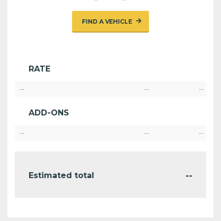
FIND A VEHICLE
RATE
--
--
--
ADD-ONS
--
--
--
--
Estimated total