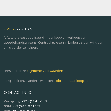
OVER
A-AUTO’S
A-Auto's is gespecialiseerd in aankoop en verkoop van
tweedehandswagens. Centraal gelegen in Limburg staan wij klaar
om u verder te helpen.
Lees hier onze
algemene voorwaarden
Bekijk ook onze andere website:
mobilhomeaankoop.be
CONTACT INFO
Vestiging:
+32 (0)11 43 71 83
GSM:
+32 (0)475 97 17 62