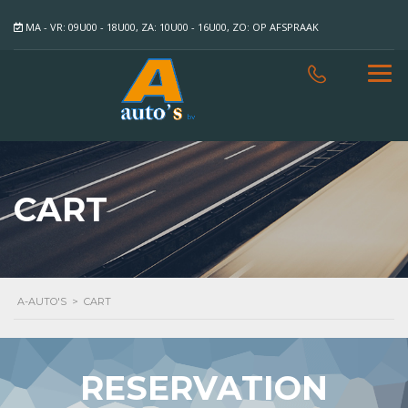
MA - VR: 09U00 - 18U00, ZA: 10U00 - 16U00, ZO: OP AFSPRAAK
CART
A-AUTO'S
>
CART
RESERVATION