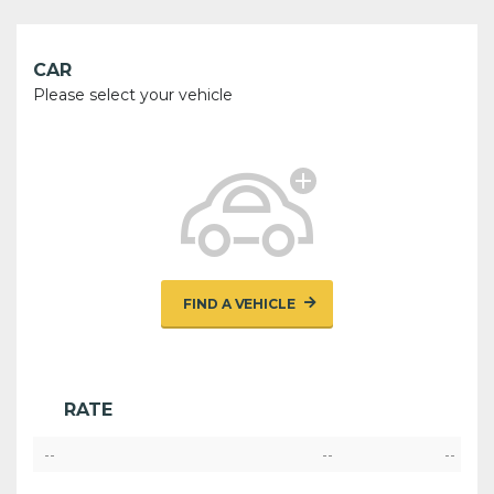
CAR
Please select your vehicle
FIND A VEHICLE
RATE
--
--
--