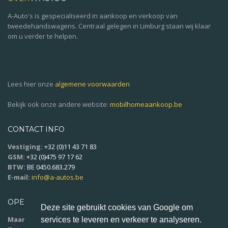
A-Auto's is gespecialiseerd in aankoop en verkoop van
tweedehandswagens. Centraal gelegen in Limburg staan wij klaar
om u verder te helpen.
Lees hier onze
algemene voorwaarden
Bekijk ook onze andere website:
mobilhomeaankoop.be
CONTACT INFO
Vestiging:
+32 (0)11 43 71 83
GSM:
+32 (0)475 97 17 62
BTW:
BE 0450.683.279
E-mail:
info@a-autos.be
OPENINGSUREN
Deze site gebruikt cookies van Google om
Maandag - vrijdag:
9u00 - 18u00
services te leveren en verkeer te analyseren.