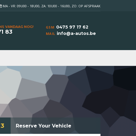
MA - VR: 09U00 - 18U00, ZA: 10U00 - 16U00, ZO: OP AFSPRAAK
0475 97 17 62
NS VANDAAG NOG!
GSM
71 83
info@a-autos.be
MAIL
3
Reserve Your Vehicle