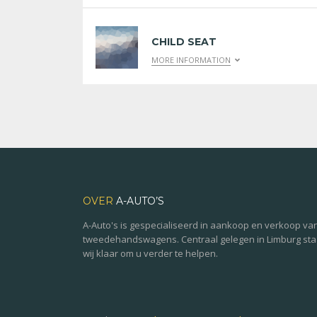
CHILD SEAT
MORE INFORMATION
OVER
A-AUTO’S
A-Auto's is gespecialiseerd in aankoop en verkoop va
tweedehandswagens. Centraal gelegen in Limburg st
wij klaar om u verder te helpen.