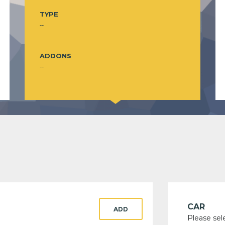
TYPE
--
ADDONS
--
CAR
ADD
Please sel