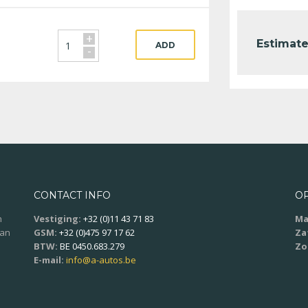
+
Estimate
ADD
-
CONTACT INFO
O
n
Vestiging:
+32 (0)11 43 71 83
Ma
aan
GSM:
+32 (0)475 97 17 62
Za
BTW:
BE 0450.683.279
Zo
E-mail:
info@a-autos.be