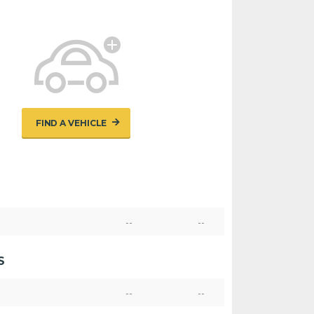
FIND A VEHICLE
--
--
S
--
--