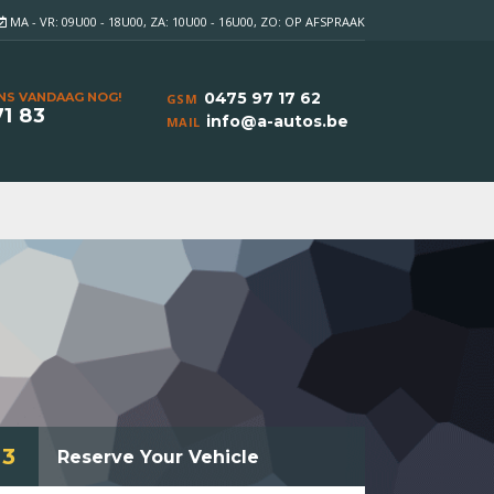
MA - VR: 09U00 - 18U00, ZA: 10U00 - 16U00, ZO: OP AFSPRAAK
0475 97 17 62
NS VANDAAG NOG!
GSM
71 83
info@a-autos.be
MAIL
3
Reserve Your Vehicle