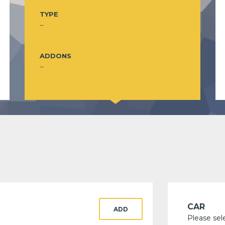
TYPE
--
ADDONS
--
CAR
ADD
Please sel