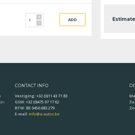
+
Estimate
ADD
-
CONTACT INFO
O
n
Vestiging:
+32 (0)11 43 71 83
Ma
aan
GSM:
+32 (0)475 97 17 62
Za
BTW:
BE 0450.683.279
Zo
E-mail:
info@a-autos.be