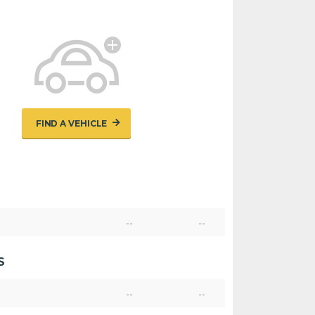
FIND A VEHICLE
--
--
S
--
--