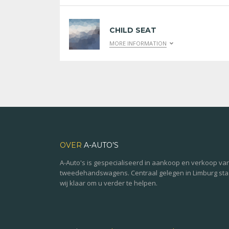
CHILD SEAT
MORE INFORMATION
OVER
A-AUTO’S
A-Auto's is gespecialiseerd in aankoop en verkoop va
tweedehandswagens. Centraal gelegen in Limburg st
wij klaar om u verder te helpen.