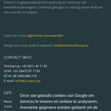
A-Auto's is gespecialiseerd in aankoop en verkoop van
tweedehandswagens. Centraal gelegen in Limburg staan wij klaar
om u verder te helpen.
Lees hier onze
algemene voorwaarden
Bekijk ook onze andere website:
mobilhomeaankoop.be
CONTACT INFO
Vestiging:
+32 (0)11 43 71 83
GSM:
+32 (0)475 97 17 62
BTW:
BE 0450.683.279
E-mail:
info@a-autos.be
OPENINGSUREN
Deze site gebruikt cookies van Google om
Maandag - vrijdag:
9u00 - 18u00
services te leveren en verkeer te analyseren.
Zaterdag:
10u00 - 16u00
Anonieme gegevens worden gedeeld om de