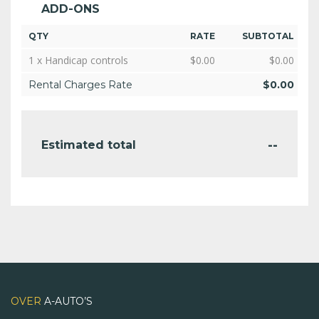
ADD-ONS
QTY
RATE
SUBTOTAL
1 x Handicap controls
$
0.00
$
0.00
Rental Charges Rate
$
0.00
--
Estimated total
OVER
A-AUTO’S