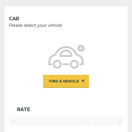
CAR
Please select your vehicle
FIND A VEHICLE
RATE
--
--
--