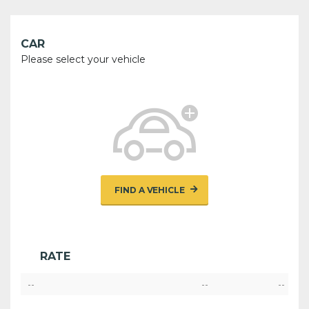
CAR
Please select your vehicle
FIND A VEHICLE
RATE
--
--
--