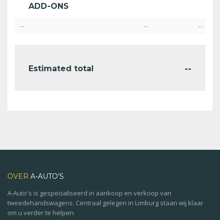
ADD-ONS
--
--
--
--
Estimated total
OVER
A-AUTO’S
A-Auto's is gespecialiseerd in aankoop en verkoop van
tweedehandswagens. Centraal gelegen in Limburg staan wij klaar
om u verder te helpen.