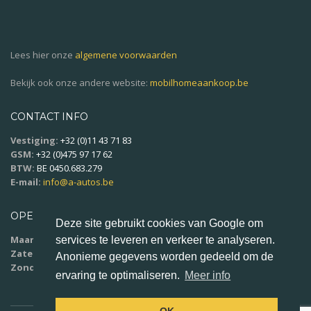
Lees hier onze
algemene voorwaarden
Bekijk ook onze andere website:
mobilhomeaankoop.be
CONTACT INFO
Vestiging:
+32 (0)11 43 71 83
GSM:
+32 (0)475 97 17 62
BTW:
BE 0450.683.279
E-mail:
info@a-autos.be
OPENINGSUREN
Deze site gebruikt cookies van Google om
Maandag - vrijdag:
9u00 - 18u00
services te leveren en verkeer te analyseren.
Zaterdag:
10u00 - 16u00
Anonieme gegevens worden gedeeld om de
Zondag:
op afspraak
ervaring te optimaliseren.
Meer info