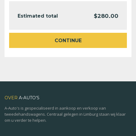
$
280.00
Estimated total
CONTINUE
OVER
A-AUTO’S
A-Auto's is gespecialiseerd in aankoop en verkoop van
tweedehandswagens. Centraal gelegen in Limburg staan wij klaar
om u verder te helpen.