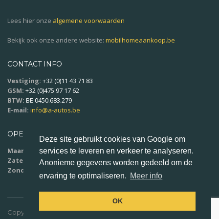
Lees hier onze
algemene voorwaarden
Bekijk ook onze andere website:
mobilhomeaankoop.be
CONTACT INFO
Vestiging:
+32 (0)11 43 71 83
GSM:
+32 (0)475 97 17 62
BTW:
BE 0450.683.279
E-mail:
info@a-autos.be
OPENINGSUREN
Deze site gebruikt cookies van Google om
Maandag - vrijdag:
9u00 - 18u00
services te leveren en verkeer te analyseren.
Zaterdag:
10u00 - 16u00
Anonieme gegevens worden gedeeld om de
Zondag:
op afspraak
ervaring te optimaliseren.
Meer info
OK
Copyright ©
2023 A-Autos BVBA