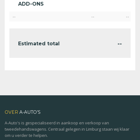
ADD-ONS
--
--
--
--
Estimated total
OVER
A-AUTO’S
A-Auto's is gespecialiseerd in aankoop en verkoop van
tweedehandswagens. Centraal gelegen in Limburg staan wij klaar
om u verder te helpen.