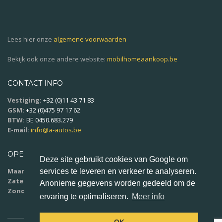
Lees hier onze
algemene voorwaarden
Bekijk ook onze andere website:
mobilhomeaankoop.be
CONTACT INFO
Vestiging:
+32 (0)11 43 71 83
GSM:
+32 (0)475 97 17 62
BTW:
BE 0450.683.279
E-mail:
info@a-autos.be
OPENINGSUREN
Deze site gebruikt cookies van Google om
Maandag - vrijdag:
9u00 - 18u00
services te leveren en verkeer te analyseren.
Zaterdag:
10u00 - 16u00
Anonieme gegevens worden gedeeld om de
Zondag:
op afspraak
ervaring te optimaliseren.
Meer info