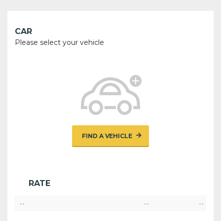
CAR
Please select your vehicle
FIND A VEHICLE
RATE
--
--
--