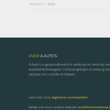
A-AUTO'S
>
SHOP
OVER
A-AUTO’S
A-Auto's is gespecialiseerd in aankoop en verkoop va
tweedehandswagens. Centraal gelegen in Limburg st
wij klaar om u verder te helpen.
Lees hier onze
algemene voorwaarden
Bekijk ook onze andere website:
mobilhomeaankoop.