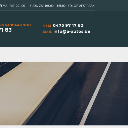
MA - VR: 09U00 - 18U00, ZA: 10U00 - 16U00, ZO: OP AFSPRAAK
0475 97 17 62
NS VANDAAG NOG!
GSM
71 83
info@a-autos.be
MAIL