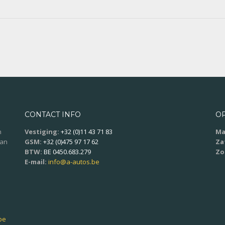
CONTACT INFO
O
n
Vestiging:
+32 (0)11 43 71 83
Ma
aan
GSM:
+32 (0)475 97 17 62
Za
BTW:
BE 0450.683.279
Zo
E-mail:
info@a-autos.be
be