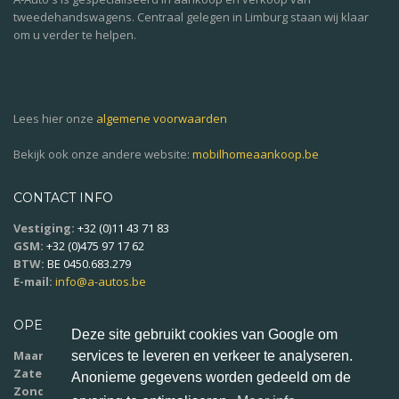
tweedehandswagens. Centraal gelegen in Limburg staan wij klaar
om u verder te helpen.
Lees hier onze
algemene voorwaarden
Bekijk ook onze andere website:
mobilhomeaankoop.be
CONTACT INFO
Vestiging:
+32 (0)11 43 71 83
GSM:
+32 (0)475 97 17 62
BTW:
BE 0450.683.279
E-mail:
info@a-autos.be
OPENINGSUREN
Deze site gebruikt cookies van Google om
Maandag - vrijdag:
9u00 - 18u00
services te leveren en verkeer te analyseren.
Zaterdag:
10u00 - 16u00
Anonieme gegevens worden gedeeld om de
Zondag:
op afspraak