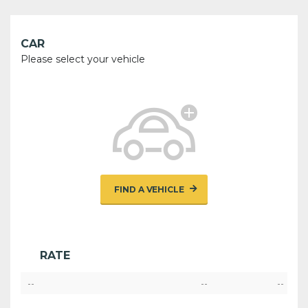
CAR
Please select your vehicle
FIND A VEHICLE
RATE
--
--
--