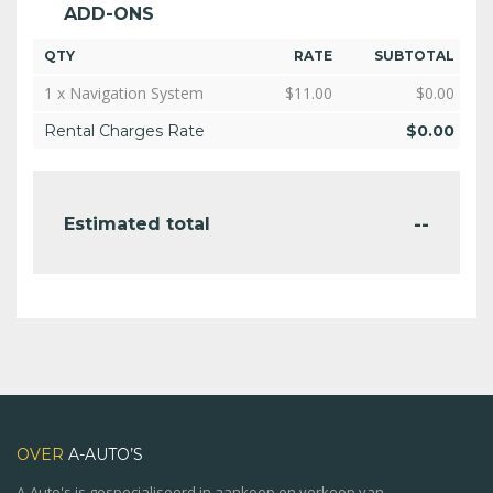
ADD-ONS
QTY
RATE
SUBTOTAL
1 x Navigation System
$
11.00
$
0.00
Rental Charges Rate
$
0.00
--
Estimated total
OVER
A-AUTO’S
A-Auto's is gespecialiseerd in aankoop en verkoop van