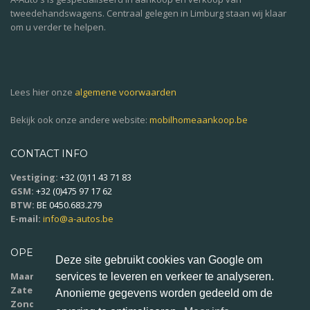
tweedehandswagens. Centraal gelegen in Limburg staan wij klaar
om u verder te helpen.
Lees hier onze
algemene voorwaarden
Bekijk ook onze andere website:
mobilhomeaankoop.be
CONTACT INFO
Vestiging:
+32 (0)11 43 71 83
GSM:
+32 (0)475 97 17 62
BTW:
BE 0450.683.279
E-mail:
info@a-autos.be
OPENINGSUREN
Deze site gebruikt cookies van Google om
Maandag - vrijdag:
9u00 - 18u00
services te leveren en verkeer te analyseren.
Zaterdag:
10u00 - 16u00
Anonieme gegevens worden gedeeld om de
Zondag:
op afspraak