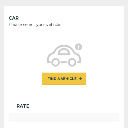
CAR
Please select your vehicle
FIND A VEHICLE
RATE
--
--
--