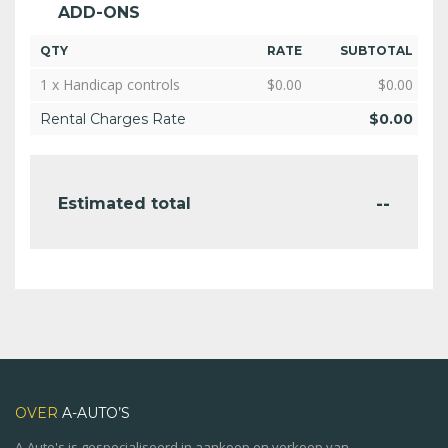
ADD-ONS
QTY
RATE
SUBTOTAL
1 x Handicap controls
$
0.00
$
0.00
Rental Charges Rate
$
0.00
--
Estimated total
OVER
A-AUTO’S
A-Auto's is gespecialiseerd in aankoop en verkoop van